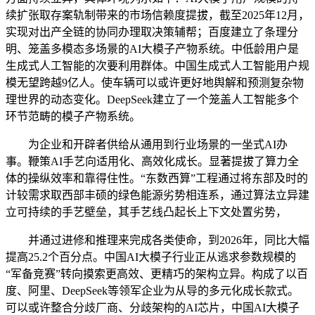
续扩张取存案轨制带来的市场信赖度提拔，截至2025年12月，
实现对出产全链的协同办理取决策辅帮；百度建立了条理分
明、笼盖多模态多场景的AI大模子产物系统。中低龄用户是
生成式人工智能的次要利用群体。中国生成式人工智能用户规
模无望跨越9亿人。使车辆可以或许更好地舆解和预测复杂物
理世界的动态变化。DeepSeek建立了一个笼盖人工智能多个
环节范畴的模子产物系统。
为企业和开辟者供给从通用到行业场景的一坐式AI办
事。鞭策AI手艺向适用化、高效化成长。显著提拔了算力全
体的操纵效率和靠得住性。“东数西算”工程通过将东部及时的
计较需求取西部丰硕的绿色能源劣势相连系，通过算法立异建
立可持续的手艺壁垒，其手艺线凸起长上下文处置劣势，
并通过进修和推理来完成各类使命，到2026年，同比大幅
提高25.2个百分点。中国AI大模子行业正从逃求参数规模的
“军备竞赛”转向摸索更高效、更精巧的架构立异。构成了以百
度、阿里、DeepSeek等领军企业为从导的多元化成长款式。
可以或许整合分歧厂商、分歧架构的AI芯片，中国AI大模子