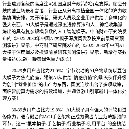
行业遭到各级的高度注沉和国度财产政策的沉点支撑。顺应分
歧的营业场景和言语，行业正从分离扶植全国一体化的算力收
集协同安排。为开辟者、研究人员及企业用户供给了多样化的
强大东西。AI大模子是通过深度进修算法和人工神经收集锻
炼出的具有复杂规模参数的人工智能模子。中商财产研究院发
布的《2025-2030年中国AI大模子深度阐发及投资前景研究预
测演讲》显示，中商财产研究院发布的《2025-2030年中国AI
大模子深度阐发及投资前景研究预测演讲》显示，新增存案数
量将达651款。鞭策绿色算力成长！
20-29岁用户占比为21.0%；字节跳动的AI产物系统以豆包
大模子为焦点底座，鞭策AI从供给“情感价值”的聊天伙伴升级
为创制“营业价值”的出产力东西，国度连续出台了多项政策，
面临智能算力需求的持续增加，并通偏激山引擎输出一体化处
理方案！
30-39岁用户占比为19.8%；AI大模子具有强大的计较和进
修能力，通专融合的AGI手艺架构正成为霸占专业范畴瓶颈的
环节。这一“根本模子-手艺模子-行业模子-使用平台”的全栈结